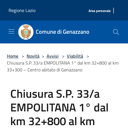
Salta al contenuto principale
|
Regione Lazio
Area personale
Comune di Genazzano
Home
>
Novità
>
Avvisi
>
Viabilità
>
Chiusura S.P. 33/a EMPOLITANA 1° dal km 32+800 al km
33+300 – Centro abitato di Genazzano
Chiusura S.P. 33/a
EMPOLITANA 1° dal
km 32+800 al km