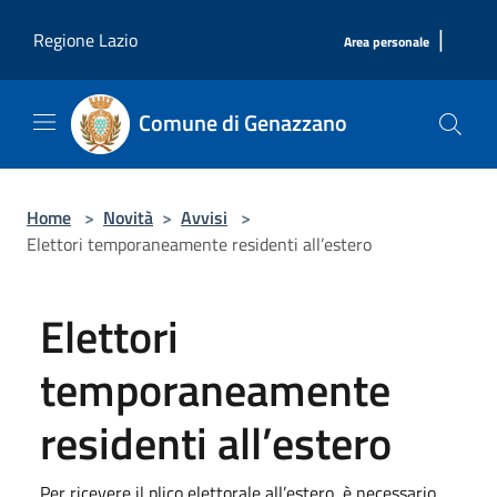
Salta al contenuto principale
|
Regione Lazio
Area personale
Comune di Genazzano
Home
>
Novità
>
Avvisi
>
Elettori temporaneamente residenti all’estero
Elettori
temporaneamente
residenti all’estero
Per ricevere il plico elettorale all’estero, è necessario