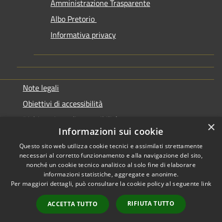
Amministrazione Trasparente
Albo Pretorio
Informativa privacy
Note legali
Obiettivi di accessibilità
Dichiarazione di accessibilità
×
Informazioni sui cookie
Questo sito web utilizza cookie tecnici e assimilati strettamente
necessari al corretto funzionamento e alla navigazione del sito,
nonché un cookie tecnico analitico al solo fine di elaborare
informazioni statistiche, aggregate e anonime.
RSS
Copyright © 2026 • Comune di
Per maggiori dettagli, può consultare la cookie policy al seguente
link
Accessibilità
Genazzano • Powered by
Privacy
Municipium
Accesso
•
RIFIUTA TUTTO
ACCETTA TUTTO
Cookie
redazione