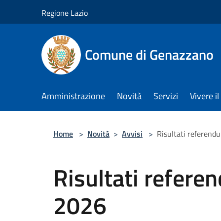
Salta al contenuto principale
Regione Lazio
Comune di Genazzano
Amministrazione
Novità
Servizi
Vivere 
Home
>
Novità
>
Avvisi
>
Risultati referend
Risultati refere
2026