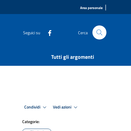
|
Area personale
Seguici su
Cerca
Tutti gli argomenti
Condividi
Vedi azioni
Categorie: