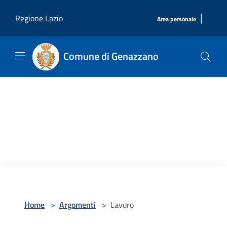
Salta al contenuto principale
|
Regione Lazio
Area personale
Comune di Genazzano
Home
>
Argomenti
>
Lavoro