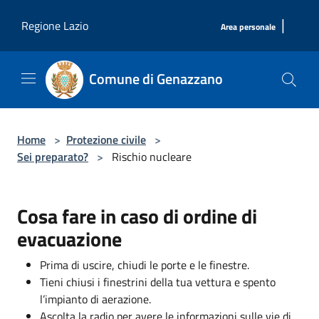
Salta al contenuto principale
|
Regione Lazio
Area personale
Comune di Genazzano
Home
>
Protezione civile
>
Sei preparato?
>
Rischio nucleare
Cosa fare in caso di ordine di
evacuazione
Prima di uscire, chiudi le porte e le finestre.
Tieni chiusi i finestrini della tua vettura e spento
l’impianto di aerazione.
Ascolta la radio per avere le informazioni sulle vie di