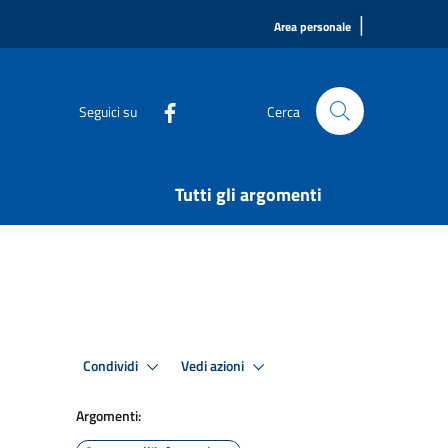
|
Area personale
Seguici su
Cerca
Tutti gli argomenti
Condividi
Vedi azioni
Argomenti: