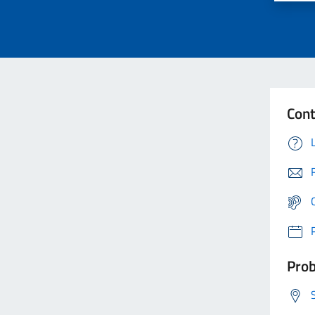
Cont
Prob