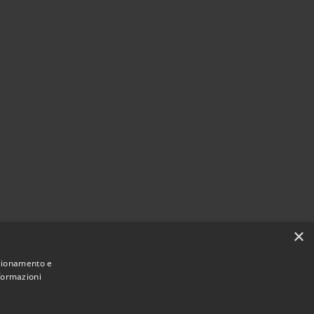
×
nzionamento e
nformazioni