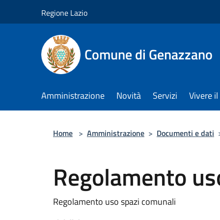
Salta al contenuto principale
Regione Lazio
Comune di Genazzano
Amministrazione
Novità
Servizi
Vivere 
Home
>
Amministrazione
>
Documenti e dati
Regolamento uso
Regolamento uso spazi comunali