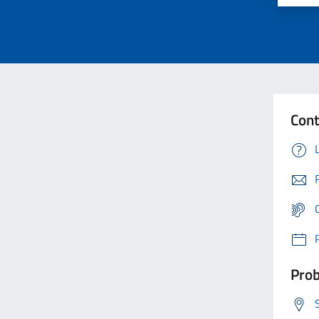
Cont
Prob