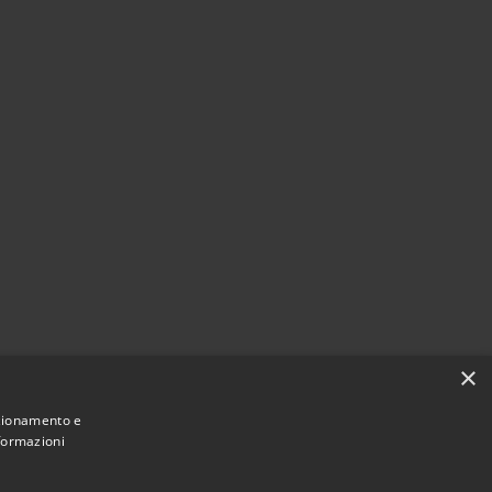
×
nzionamento e
nformazioni