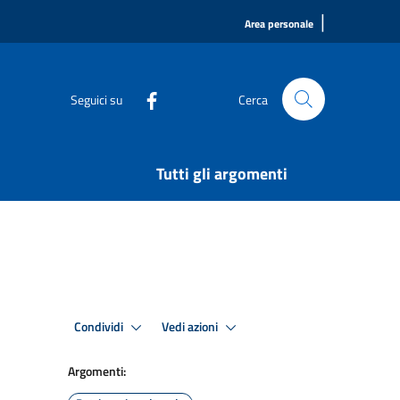
|
Area personale
Seguici su
Cerca
Tutti gli argomenti
Condividi
Vedi azioni
Argomenti: