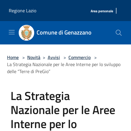
Salta al contenuto principale
|
Regione Lazio
Area personale
Comune di Genazzano
Home
>
Novità
>
Avvisi
>
Commercio
>
La Strategia Nazionale per le Aree Interne per lo sviluppo
delle “Terre di PreGio”
La Strategia
Nazionale per le Aree
Interne per lo