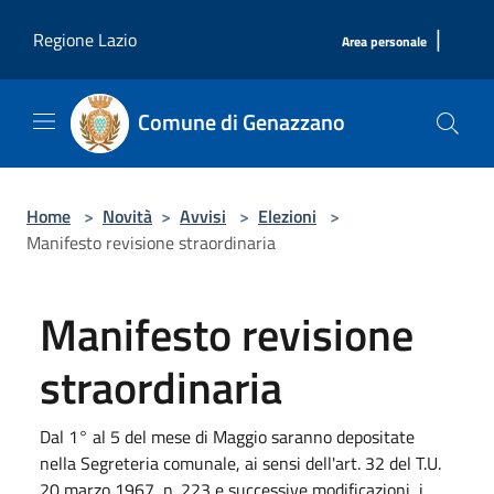
Salta al contenuto principale
|
Regione Lazio
Area personale
Comune di Genazzano
Home
>
Novità
>
Avvisi
>
Elezioni
>
Manifesto revisione straordinaria
Manifesto revisione
straordinaria
Dal 1° al 5 del mese di Maggio saranno depositate
nella Segreteria comunale, ai sensi dell'art. 32 del T.U.
20 marzo 1967, n. 223 e successive modificazioni, i