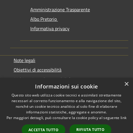
Amministrazione Trasparente
Albo Pretorio
Informativa privacy
Note legali
Obiettivi di accessibilità
Dichiarazione di accessibilità
×
Informazioni sui cookie
Questo sito web utilizza cookie tecnici e assimilati strettamente
necessari al corretto funzionamento e alla navigazione del sito,
nonché un cookie tecnico analitico al solo fine di elaborare
informazioni statistiche, aggregate e anonime.
RSS
Copyright © 2026 • Comune di
Per maggiori dettagli, può consultare la cookie policy al seguente
link
Accessibilità
Genazzano • Powered by
Privacy
Municipium
Accesso
•
RIFIUTA TUTTO
ACCETTA TUTTO