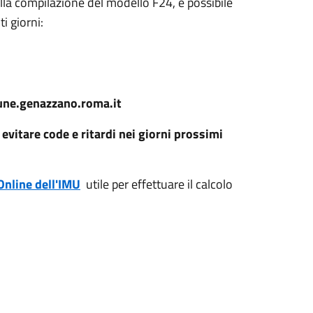
lla compilazione del modello F24, è possibile
i giorni:
ne.genazzano.roma.it
 evitare code e ritardi nei giorni prossimi
Online dell'IMU
utile per effettuare il calcolo