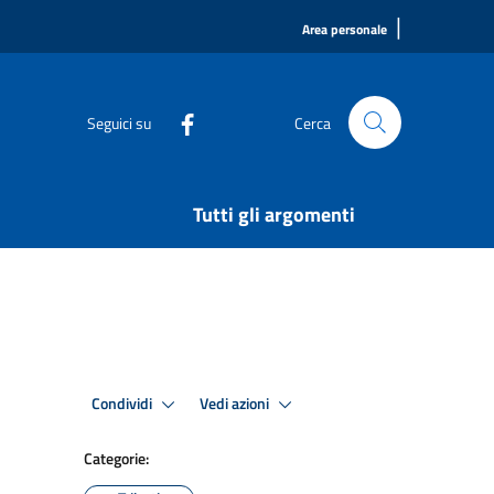
|
Area personale
Seguici su
Cerca
Tutti gli argomenti
Condividi
Vedi azioni
Categorie: