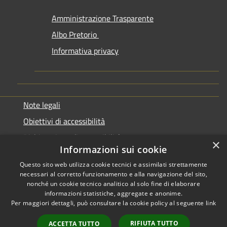
Amministrazione Trasparente
Albo Pretorio
Informativa privacy
Note legali
Obiettivi di accessibilità
Dichiarazione di accessibilità
×
Informazioni sui cookie
Questo sito web utilizza cookie tecnici e assimilati strettamente
necessari al corretto funzionamento e alla navigazione del sito,
nonché un cookie tecnico analitico al solo fine di elaborare
informazioni statistiche, aggregate e anonime.
RSS
Copyright © 2026 • Comune di
Per maggiori dettagli, può consultare la cookie policy al seguente
link
Accessibilità
Genazzano • Powered by
Privacy
Municipium
Accesso
•
RIFIUTA TUTTO
ACCETTA TUTTO