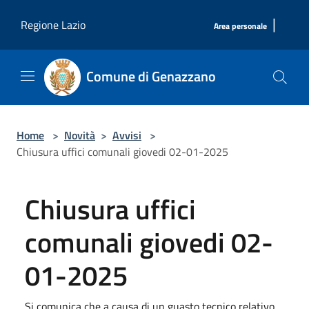
Salta al contenuto principale
|
Regione Lazio
Area personale
Comune di Genazzano
Home
>
Novità
>
Avvisi
>
Chiusura uffici comunali giovedi 02-01-2025
Chiusura uffici
comunali giovedi 02-
01-2025
Si comunica che a causa di un guasto tecnico relativo