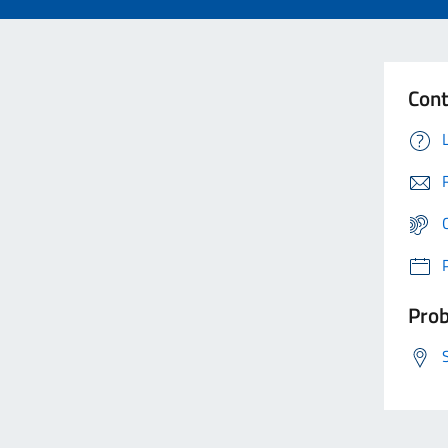
Cont
Prob