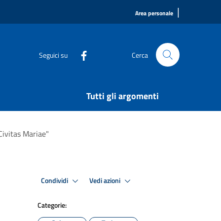
|
Area personale
Seguici su
Cerca
Tutti gli argomenti
Civitas Mariae"
Condividi
Vedi azioni
Categorie: