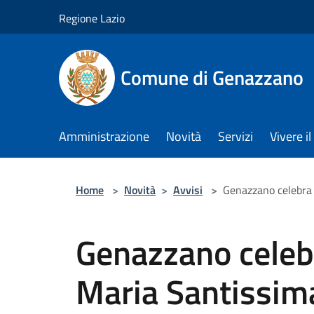
Salta al contenuto principale
Regione Lazio
Comune di Genazzano
Amministrazione
Novità
Servizi
Vivere 
Home
>
Novità
>
Avvisi
>
Genazzano celebra 
Genazzano celebr
Maria Santissima