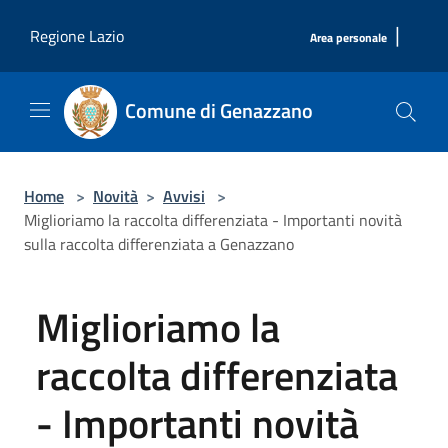
Salta al contenuto principale
|
Regione Lazio
Area personale
Comune di Genazzano
Home
>
Novità
>
Avvisi
>
Miglioriamo la raccolta differenziata - Importanti novità
sulla raccolta differenziata a Genazzano
Miglioriamo la
raccolta differenziata
- Importanti novità