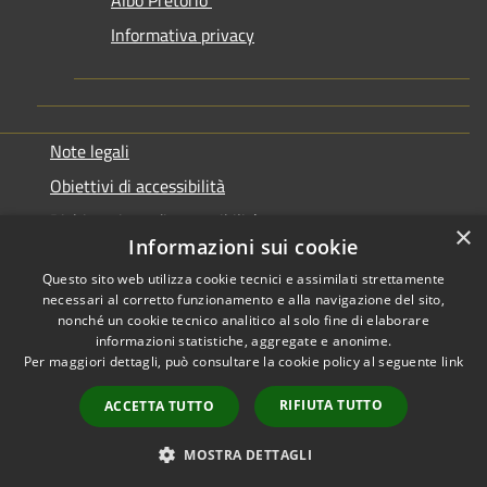
Albo Pretorio
Informativa privacy
Note legali
Obiettivi di accessibilità
Dichiarazione di accessibilità
×
Informazioni sui cookie
Questo sito web utilizza cookie tecnici e assimilati strettamente
necessari al corretto funzionamento e alla navigazione del sito,
nonché un cookie tecnico analitico al solo fine di elaborare
informazioni statistiche, aggregate e anonime.
RSS
Copyright © 2026 • Comune di
Per maggiori dettagli, può consultare la cookie policy al seguente
link
Accessibilità
Genazzano • Powered by
Privacy
Municipium
Accesso
•
RIFIUTA TUTTO
ACCETTA TUTTO
Cookie
redazione
Mappa del sito
MOSTRA DETTAGLI