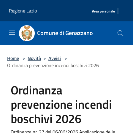
Salta al contenuto principale
|
Regione Lazio
Area personale
Comune di Genazzano
Home
>
Novità
>
Avvisi
>
Ordinanza prevenzione incendi boschivi 2026
Ordinanza
prevenzione incendi
boschivi 2026
Ordinanza nr. 27 del 06/06/2026 Applicazione delle