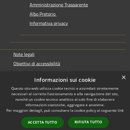
Amministrazione Trasparente
Albo Pretorio
Informativa privacy
Note legali
Obiettivi di accessibilità
Dichiarazione di accessibilità
×
Informazioni sui cookie
Questo sito web utilizza cookie tecnici e assimilati strettamente
necessari al corretto funzionamento e alla navigazione del sito,
nonché un cookie tecnico analitico al solo fine di elaborare
informazioni statistiche, aggregate e anonime.
RSS
Copyright © 2026 • Comune di
Per maggiori dettagli, può consultare la cookie policy al seguente
link
Accessibilità
Genazzano • Powered by
Privacy
Municipium
Accesso
•
RIFIUTA TUTTO
ACCETTA TUTTO
Cookie
redazione