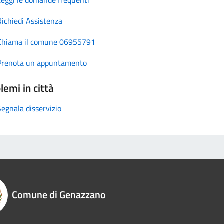
Richiedi Assistenza
Chiama il comune 06955791
Prenota un appuntamento
lemi in città
Segnala disservizio
Comune di Genazzano