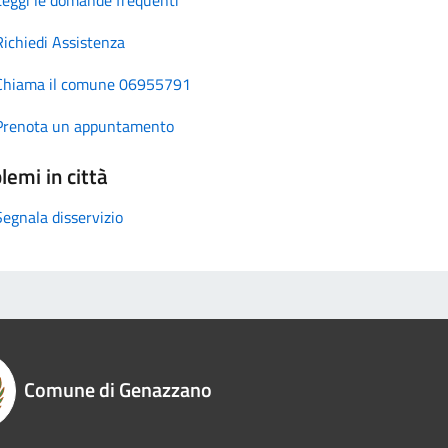
Richiedi Assistenza
Chiama il comune 06955791
Prenota un appuntamento
lemi in città
Segnala disservizio
Comune di Genazzano