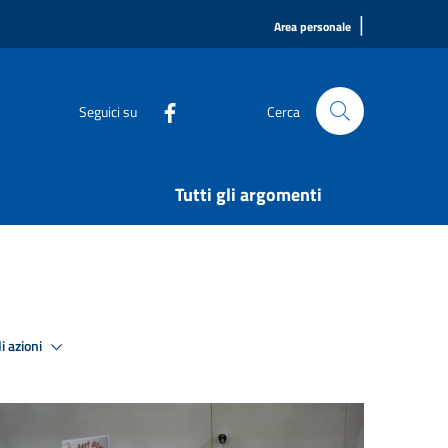
|
Area personale
Seguici su
Cerca
Tutti gli argomenti
i azioni