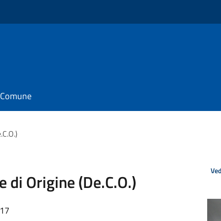
il Comune
C.O.)
Ved
di Origine (De.C.O.)
:17