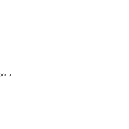
a
amila