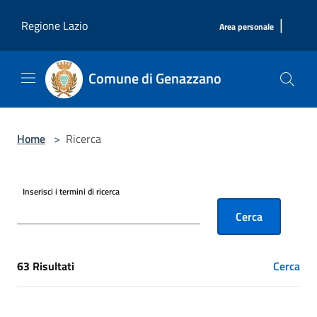
Salta al contenuto principale
|
Regione Lazio
Area personale
Comune di Genazzano
Home
>
Ricerca
Inserisci i termini di ricerca
Cerca
63 Risultati
Cerca
[results] Risultati