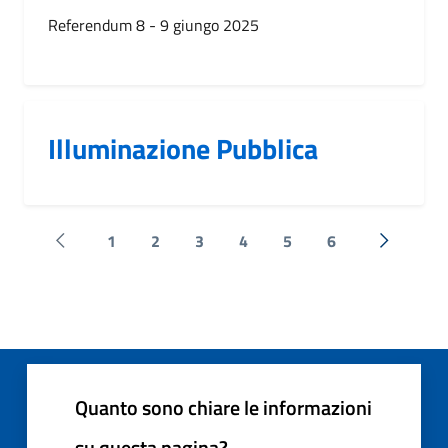
Referendum 8 - 9 giungo 2025
Illuminazione Pubblica
1
2
3
4
5
6
Pagina precedente
Successi
Quanto sono chiare le informazioni
su questa pagina?