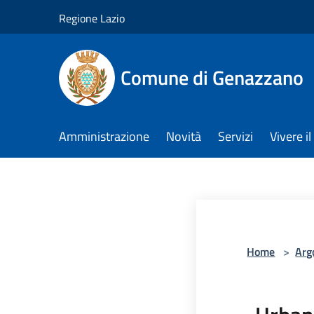
Salta al contenuto principale
Regione Lazio
Comune di Genazzano
Amministrazione
Novità
Servizi
Vivere 
Home
>
Arg