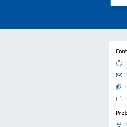
Cont
Prob