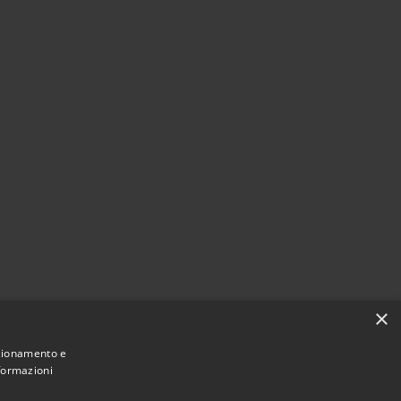
×
nzionamento e
nformazioni