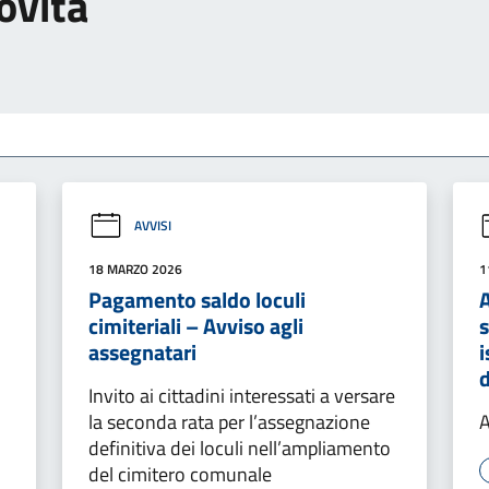
ovità
AVVISI
18 MARZO 2026
1
Pagamento saldo loculi
A
cimiteriali – Avviso agli
s
assegnatari
i
d
Invito ai cittadini interessati a versare
la seconda rata per l’assegnazione
A
definitiva dei loculi nell’ampliamento
del cimitero comunale