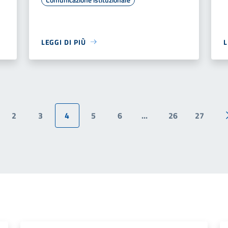
LEGGI DI PIÙ
L
2
3
4
5
6
...
26
27
ina precedente