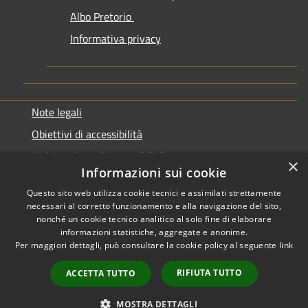
Albo Pretorio
Informativa privacy
Note legali
Obiettivi di accessibilità
Dichiarazione di accessibilità
×
Informazioni sui cookie
Questo sito web utilizza cookie tecnici e assimilati strettamente
necessari al corretto funzionamento e alla navigazione del sito,
nonché un cookie tecnico analitico al solo fine di elaborare
informazioni statistiche, aggregate e anonime.
RSS
Copyright © 2026 • Comune di
Per maggiori dettagli, può consultare la cookie policy al seguente
link
Accessibilità
Genazzano • Powered by
Privacy
Municipium
Accesso
•
RIFIUTA TUTTO
ACCETTA TUTTO
Cookie
redazione
Mappa del sito
MOSTRA DETTAGLI