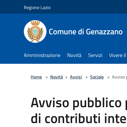
Salta al contenuto principale
Regione Lazio
Comune di Genazzano
Amministrazione
Novità
Servizi
Vivere 
Home
>
Novità
>
Avvisi
>
Sociale
>
Avviso p
Avviso pubblico 
di contributi inte