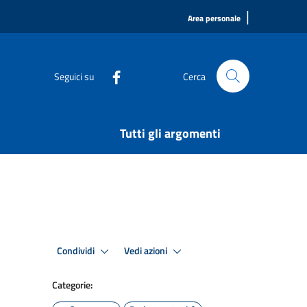
|
Area personale
Seguici su
Cerca
Tutti gli argomenti
Condividi
Vedi azioni
Categorie: