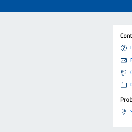
Cont
Prob