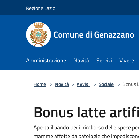
Salta al contenuto principale
Regione Lazio
Comune di Genazzano
Amministrazione
Novità
Servizi
Vivere 
Home
>
Novità
>
Avvisi
>
Sociale
>
Bonus l
Bonus latte artif
Aperto il bando per il rimborso delle spese per
mamme affette da patologie che impediscono