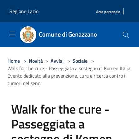
Salta al contenuto principale
|
Regione Lazio
Area personale
Comune di Genazzano
Home
>
Novità
>
Avvisi
>
Sociale
>
Walk for the cure - Passeggiata a sostegno di Komen Italia.
Evento dedicato alla prevenzione, cura e ricerca contro i
tumori del seno.
Walk for the cure -
Passeggiata a
sostegno di Komen