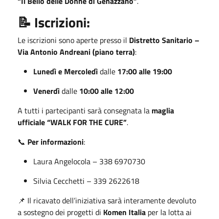
“Il Bello delle Donne di Genazzano”
.
📝 Iscrizioni:
Le iscrizioni sono aperte presso il
Distretto Sanitario –
Via Antonio Andreani (piano terra)
:
Lunedì e Mercoledì
dalle
17:00 alle 19:00
Venerdì
dalle
10:00 alle 12:00
A tutti i partecipanti sarà consegnata la
maglia
ufficiale “WALK FOR THE CURE”
.
📞
Per informazioni
:
Laura Angelocola – 338 6970730
Silvia Cecchetti – 339 2622618
📌 Il ricavato dell’iniziativa sarà interamente devoluto
a sostegno dei progetti di
Komen Italia
per la lotta ai