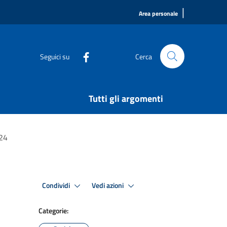
|
Area personale
Seguici su
Cerca
Tutti gli argomenti
024
Condividi
Vedi azioni
Categorie: