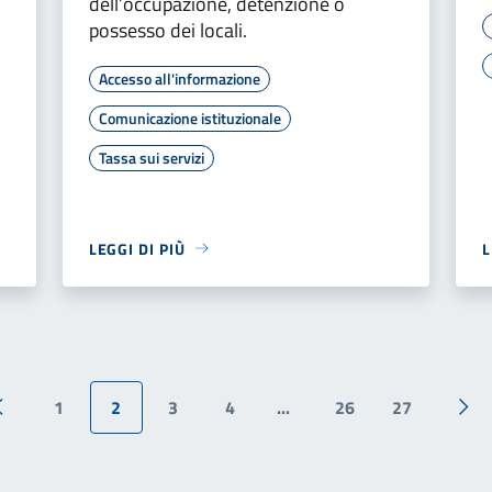
dell’occupazione, detenzione o
possesso dei locali.
Accesso all'informazione
Comunicazione istituzionale
Tassa sui servizi
LEGGI DI PIÙ
L
1
2
3
4
...
26
27
Pagina precedente
Pag