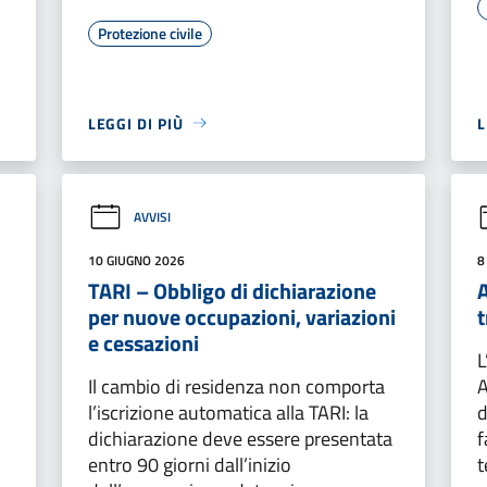
Protezione civile
LEGGI DI PIÙ
L
AVVISI
10 GIUGNO 2026
8
TARI – Obbligo di dichiarazione
per nuove occupazioni, variazioni
t
e cessazioni
L
Il cambio di residenza non comporta
A
l’iscrizione automatica alla TARI: la
d
dichiarazione deve essere presentata
f
entro 90 giorni dall’inizio
t