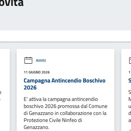
ovità
AVVISI
11 GIUGNO 2026
1
Campagna Antincendio Boschivo
2026
o
S
o
E' attiva la campagna antincendio
M
boschivo 2026 promossa dal Comune
u
di Genazzano in collaborazione con la
d
Protezione Civile Ninfeo di
a
Genazzano.