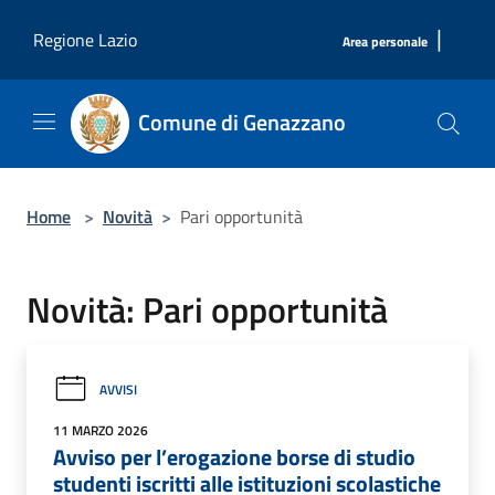
Salta al contenuto principale
|
Regione Lazio
Area personale
Comune di Genazzano
Home
>
Novità
>
Pari opportunità
Novità: Pari opportunità
AVVISI
11 MARZO 2026
Avviso per l’erogazione borse di studio
studenti iscritti alle istituzioni scolastiche