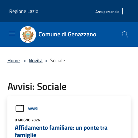
Salta al contenuto principale
|
Regione Lazio
Area personale
Comune di Genazzano
Home
>
Novità
>
Sociale
Avvisi: Sociale
AVVISI
8 GIUGNO 2026
Affidamento familiare: un ponte tra
famiglie